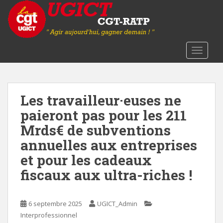
S
k
i
p
t
TOGGLE
o
m
a
Les travailleur·euses ne
i
n
paieront pas pour les 211
c
Mrds€ de subventions
o
annuelles aux entreprises
n
t
et pour les cadeaux
e
fiscaux aux ultra-riches !
n
t
6 septembre 2025
UGICT_Admin
Interprofessionnel